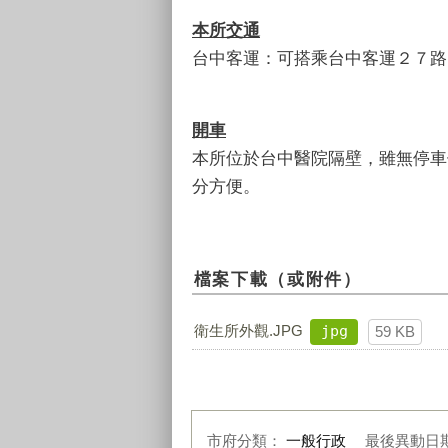
本所交通
台中客運：可搭乘台中客運２７路
開車
本所位於台中醫院隔壁，雖無停車
分方便。
檔案下載（或附件）
衛生所外觀.JPG
jpg
59 KB
市府分類：
一般行政
最後異動日