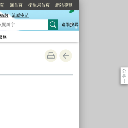
頁
回首頁
衛生局首頁
網站導覽
衛教
流感疫苗
進階搜尋
服務
分
享
《