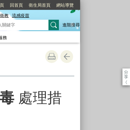
頁
回首頁
衛生局首頁
網站導覽
衛教
流感疫苗
進階搜尋
服務
分
享
《
中毒
處理措