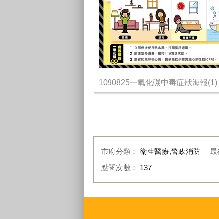
1090825一氧化碳中毒症狀海報(1)
市府分類：
衛生醫療,警政消防
最
點閱次數：
137
:::