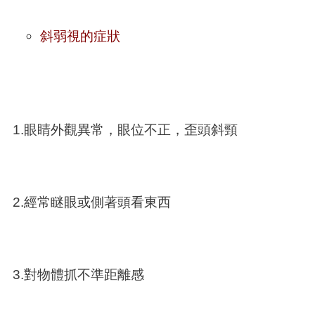
斜弱視的症狀
1.眼睛外觀異常，眼位不正，歪頭斜頸
2.經常瞇眼或側著頭看東西
3.對物體抓不準距離感